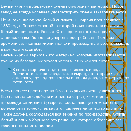
Белый кирпич в Харькове - очень популярный материал. Порой
завод не всегда успевает удовлетворить объем заказов клиентов.
Не многие знают, что белый силикатный кирпич производится с
1880 года. Первой страной, в которой начал изготавливаться
белый кирпич стала Россия. С тех времен этот материал
становился все более популярен и востребован. В скором
времени силикатный кирпич начали производить и реализовывать
в крупном масштабе.
Белый кирпич Харьков - это материал, который изготавливается
только из безопасных экологически чистых компонентов.
В состав кирпича входят песок, известь и вода.
После того, как на заводе готов сырец, его отправляют в
автоклаву, где под давлением и паром доводят материал до
готовности.
Весь процесс производства белого кирпича очень увлекателен.
Все начинается с добычи и отчистки сырья, из которого
производится кирпич. Дозировка составляющих компонентов
должна быть точной, так как это повлияет на качество кирпича.
Также должна соблюдаться вся техника по производству. Купить
белый кирпич в Харькове это решение, которое обеспечит вас
качественным материалом.