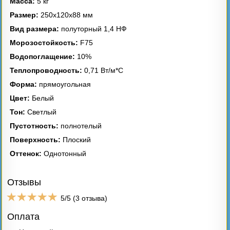
Масса:
5 кг
Размер:
250х120х88 мм
Асбестоцементные
Вид размера:
полуторный 1,4 НФ
трубы
Пиломатериалы
Морозостойкость:
F75
Водопоглащение:
10%
Теплопроводность:
0,71 Вт/м*С
Форма:
прямоугольная
Твердое топливо
Цвет:
Белый
Тон:
Светлый
Пустотность:
полнотелый
Поверхность:
Плоский
Оттенок:
Однотонный
Отзывы
5
/
5
(
3
отзыва)
Оплата