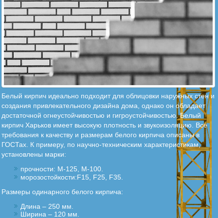
Белый кирпич идеально подходит для облицовки наружных стен и
создания привлекательного дизайна дома, однако он обладает
достаточной огнеустойчивостью и гигроустойчивостью. Белый
кирпич Харьков имеет высокую плотность и звукоизоляцию. Все
требования к качеству и размерам белого кирпича описаны в
ГОСТах. К примеру, по научно-техническим характеристикам,
установлены марки:
прочности: М-125, М-100.
морозостойкости:F15, F25, F35.
Размеры одинарного белого кирпича:
Длина – 250 мм.
Ширина – 120 мм.