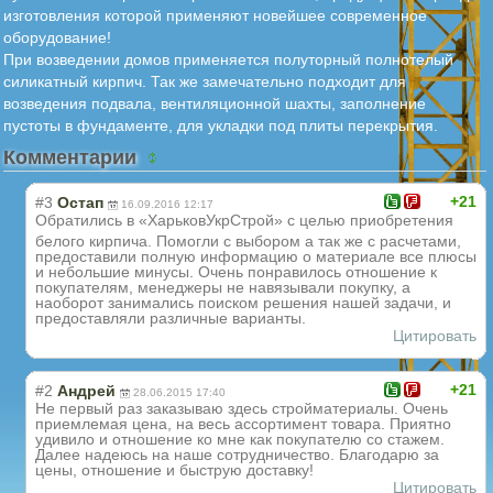
изготовления которой применяют новейшее современное
оборудование!
При возведении домов применяется полуторный полнотелый
силикатный кирпич. Так же замечательно подходит для
возведения подвала, вентиляционной шахты, заполнение
пустоты в фундаменте, для укладки под плиты перекрытия.
Комментарии
+21
#3
Остап
16.09.2016 12:17
Обратились в «ХарьковУкрСтро
й» с целью приобретения
белого кирпича. Помогли с выбором а так же с расчетами,
предоставили полную информацию о материале все плюсы
и небольшие минусы. Очень понравилось отношение к
покупателям, менеджеры не навязывали покупку, а
наоборот занимались поиском решения нашей задачи, и
предоставляли различные варианты.
Цитировать
+21
#2
Андрей
28.06.2015 17:40
Не первый раз заказываю здесь стройматериалы. Очень
приемлемая цена, на весь ассортимент товара. Приятно
удивило и отношение ко мне как покупателю со стажем.
Далее надеюсь на наше сотрудничество. Благодарю за
цены, отношение и быструю доставку!
Цитировать