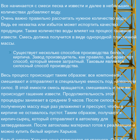
Все начинается с смеси песка и извести и далее в небольших
количествах добавляют воду.
Очень важно правильно рассчитать нужное количество воды.
Ведь ее нехватка или избыток может испортить качество
продукции. Также количество воды влияет на процесс гашение
извести. Смесь должна получится в виде однородной пластичной
массы.
Существует несколько способов производства белого
кирпича. Завод производитель, как правило, выбирает тот
способ, который менее затратный. Таковым является
силосный способ производства.
Весь процесс происходит таким образом: все компоненты
смешивают и отправляют в специальную емкость под названием
силос. В этой емкости смесь вращается, смешиваясь и там же
происходит гашение извести. Продолжительность этой
процедуры занимает в среднем 9 часов. После силоса
полученную массу еще раз увлажняют и прессуют, чтобы в
кирпиче не оставалось пустот. Таким образом, получается
кирпич-сырец, который отправляют в автоклаву для
затвердевания. После автоклавы материал готов к реализации и
можно купить белый кирпич Харьков.
Белый кирпич Харьков цена отличается от красного. Она более