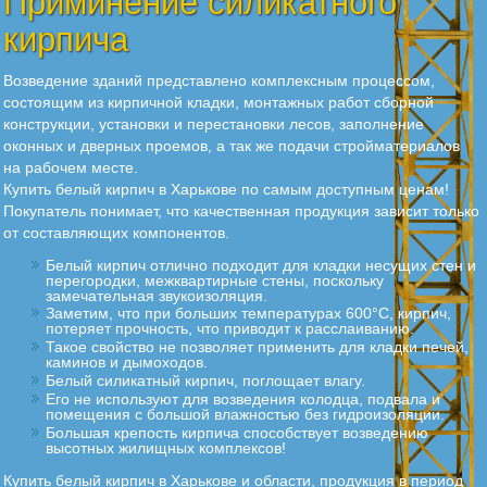
Приминение силикатного
кирпича
Возведение зданий представлено комплексным процессом,
состоящим из кирпичной кладки, монтажных работ сборной
конструкции, установки и перестановки лесов, заполнение
оконных и дверных проемов, а так же подачи стройматериалов
на рабочем месте.
Купить белый кирпич в Харькове по самым доступным ценам!
Покупатель понимает, что качественная продукция зависит только
от составляющих компонентов.
Белый кирпич отлично подходит для кладки несущих стен и
перегородки, межквартирные стены, поскольку
замечательная звукоизоляция.
Заметим, что при больших температурах 600°С, кирпич,
потеряет прочность, что приводит к расслаиванию.
Такое свойство не позволяет применить для кладки печей,
каминов и дымоходов.
Белый силикатный кирпич, поглощает влагу.
Его не используют для возведения колодца, подвала и
помещения с большой влажностью без гидроизоляции.
Большая крепость кирпича способствует возведению
высотных жилищных комплексов!
Купить белый кирпич в Харькове и области, продукция в период