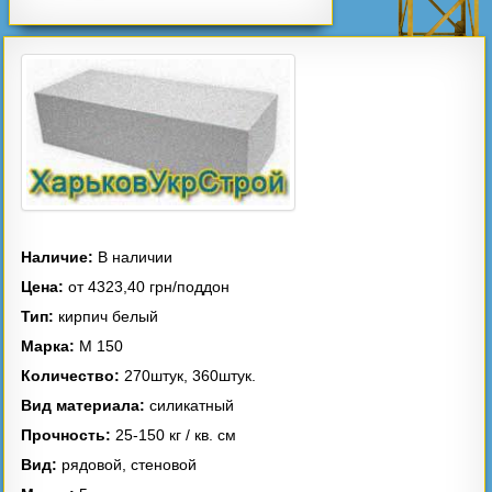
Газоблок
Песок
Щебень
Керамзит
Наличие:
В наличии
Цена:
от 4323,40 грн/поддон
Тип:
кирпич белый
Марка:
M 150
Количество:
270штук, 360штук.
Цемент
Сетка кладочная
Вид материала:
силикатный
Прочность:
25-150 кг / кв. см
Вид:
рядовой, стеновой