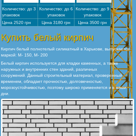
Количество: до 3
Количество: до 6
Количество: до 9
упаковок
упаковок
упаковок
Цена 2520 грн
Цена 3180 грн
Цена 3500 грн
Купить белый кирпич
Кирпич белый полнотелый силикатный в Харькове, выпускается
маркой: М- 150, М- 200
Белый кирпич используется для кладки каменных, а также
наружных и внутренних стен зданий, различных
сооружений. Данный строительный материал, проверенный
временем, обладает прочностью, долговечностью,
морозоустойчивостью, поэтому широко применяется и в наши
дни.