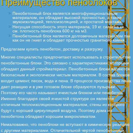
Преимущество пеноблоков
Пенобетонный блок является многофункциональным
материалом, он обладает высокой прочностью, а также
звукоизоляцией, теплоизоляцией, и простатой монтажа.
Несущая способность этого материала, 19 кг. силы на кв.
см. плотность пеноблока 600 кг на м3.
Пенобетонный блок является долговечным материалом так
как он не гниет и обладает прочностью гранитного камня.
Предлагаем купить пенобетон, доставку и разгрузку.
Многие специалисты предпочитают использовать в строительстве
пенобетонные блоки. Это связано с характеристиками, которыми
обладает данный стройматериал. Пенобетонные блоки являются
безопасным и экологически чистым материалом. В состав блоков
входит цемент, песок, вода и пена. В процессе производства пена
дает реакцию и в уже готовом блоке образуются пузырьки.
Поэтому его часто называют ячеистым блоком или пенобетон.
Именно благодаря своей ячеистой структуре он является
отличным теплоизоляционным материалом, стены из которого
будут с хорошей циркуляцией воздуха. Поэтому дома из
пенобетона обладают хорошим микроклиматом.
Немаловажно, что пеноблоки не вступают в химическую реакцию
с другими материалами. Отличительной чертой пенобетонных