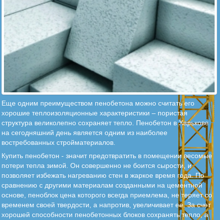
Еще одним преимуществом пенобетона можно считать его
хорошие теплоизоляционные характеристики – пористая
структура великолепно сохраняет тепло. Пенобетон в Харькове
на сегодняшний день является одним из наиболее
востребованных стройматериалов.
Купить пенобетон - значит предотвратить в помещении весомые
потери тепла зимой. Он совершенно не боится сырости, и
позволяет избежать нагреванию стен в жаркое время года. По
сравнению с другими материалам созданными на цементной
основе, пеноблок цена которого всегда приемлема, не теряет со
временем своей твердости, а напротив, увеличивает ее. За счет
хорошей способности пенобетонных блоков сохранять тепло, а