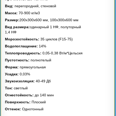
Вид:
перегородний, стеновой
Асбестоцементные
Масса:
70-900 кг/м3
трубы
Пиломатериалы
Размер:
200x300x600 мм, 100x300x600 мм
Вид размера:
одинарный 1 НФ, полуторный
1,4 НФ
Морозостойкость:
35 циклов (F15-75)
Водопоглащение:
14%
Твердое топливо
Теплопроводность:
0,05-0,38 Вт/м*Цельсия
Пустотность:
полнотелый
Форма:
прямоугольная
Усадка:
0,03%
Звукоизоляция:
40-49 Дб
Тон:
светлый
Огнестойкость:
до 140 мин
Поверхность:
Плоский
Оттенок:
Однотонный