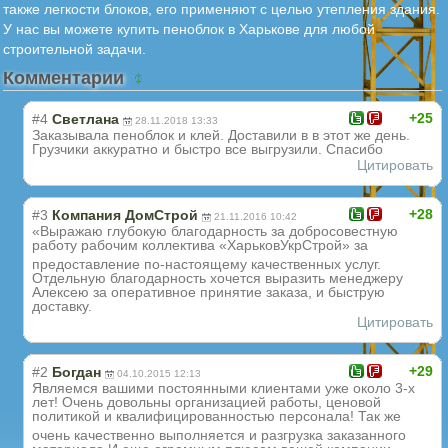
также легкости блоков, его применяют с целью утепления здания.
У нас вы можете купить пеноблок в Харькове для любой
строительной задачи.
Комментарии
+25
#4
Светлана
28.11.2018 13:33
Заказывала пеноблок и клей. Доставили в в этот же день.
Грузчики аккуратно и быстро все выгрузили. Спасибо
Цитировать
+28
#3
Компания ДомСтрой
21.11.2016 10:42
«Выражаю глубокую благодарность за добросовестную
работу рабочим коллектива «ХарьковУкрСтро
й» за
предоставление по-настоящему качественных услуг.
Отдельную благодарность хочется выразить менеджеру
Алексею за оперативное принятие заказа, и быструю
доставку.
Цитировать
+29
#2
Богдан
04.10.2015 12:13
Являемся вашими постоянными клиентами уже около 3-х
лет! Очень довольны организацией работы, ценовой
политикой и квалифицированн
остью персонала! Так же
очень качественно выполняется и разгрузка заказанного