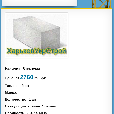
Газоблок
Песок
Щебень
Керамзит
Наличие:
В наличии
2760
Цена:
от
грн/куб
Тип:
пеноблок
Цемент
Сетка кладочная
Марка:
Количество:
1 шт.
Связующий элемент:
цемент
Прочность:
2,0-7,5 МПа