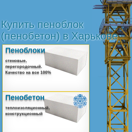
Продукция
Купить пеноблок
(пенобетон) в Харькове
Бетон
ЖБ Кольца
Пеноблоки
стеновые,
перегородочный.
Качество на все 100%
Красный кирпич
Шлакоблок
Пенобетон
теплоизоляционный,
конструкционный
Белый кирпич
Пеноблок