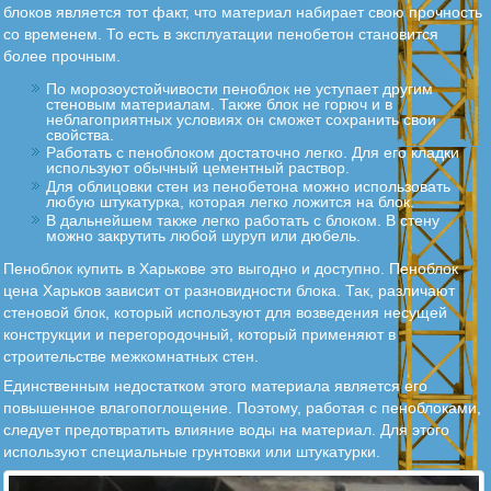
блоков является тот факт, что материал набирает свою прочность
со временем. То есть в эксплуатации пенобетон становится
более прочным.
По морозоустойчивости пеноблок не уступает другим
стеновым материалам. Также блок не горюч и в
неблагоприятных условиях он сможет сохранить свои
свойства.
Работать с пеноблоком достаточно легко. Для его кладки
используют обычный цементный раствор.
Для облицовки стен из пенобетона можно использовать
любую штукатурка, которая легко ложится на блок.
В дальнейшем также легко работать с блоком. В стену
можно закрутить любой шуруп или дюбель.
Пеноблок купить в Харькове это выгодно и доступно. Пеноблок
цена Харьков зависит от разновидности блока. Так, различают
стеновой блок, который используют для возведения несущей
конструкции и перегородочный, который применяют в
строительстве межкомнатных стен.
Единственным недостатком этого материала является его
повышенное влагопоглощение. Поэтому, работая с пеноблоками,
следует предотвратить влияние воды на материал. Для этого
используют специальные грунтовки или штукатурки.