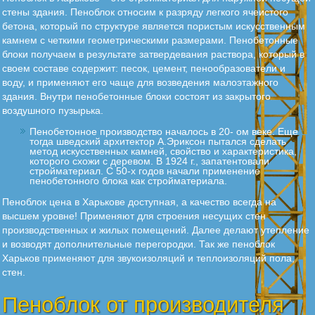
стены здания. Пеноблок относим к разряду легкого ячеистого
бетона, который по структуре является пористым искусственным
камнем с четкими геометрическими размерами. Пенобетонные
блоки получаем в результате затвердевания раствора, который в
своем составе содержит: песок, цемент, пенообразователи и
воду, и применяют его чаще для возведения малоэтажного
здания. Внутри пенобетонные блоки состоят из закрытого
воздушного пузырька.
Пенобетонное производство началось в 20- ом веке. Еще
тогда шведский архитектор А.Эриксон пытался сделать
метод искусственных камней, свойство и характеристика,
которого схожи с деревом. В 1924 г., запатентовали
стройматериал. С 50-х годов начали применение
пенобетонного блока как стройматериала.
Пеноблок цена в Харькове доступная, а качество всегда на
высшем уровне! Применяют для строения несущих стен
производственных и жилых помещений. Далее делают утепление
и возводят дополнительные перегородки. Так же пеноблок
Харьков применяют для звукоизоляций и теплоизоляций пола,
стен.
Пеноблок от производителя