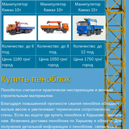
Манипулятор
Манипулятор
Манипулятор
Камаз 10т
Камаз 10т
Камаз 15т
Количество: до 6
Количество: до 8
Количество: до
под.
под.
12 под.
Цена 1180 грн/
Цена 1550 грн/
Цена 1750 грн/
город
город
город
Купить пеноблок
Пенобетон считается практически нестареющим и вечным
строительным материалом.
Благодаря повышенной прочности сжатия пеноблок обладает
малым весом и увеличивает термическое сопротивление
стены. Если вы ищете где купить пеноблок в Харькове - звоните
нам. Возможна доставка пеноблока по Харькову и области. Для
получения детальной информации о пеноблоке, свяжитесь с